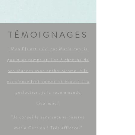
TÉMOIGNAGES
“Mon fils est suivi par Marie depuis
quelques temps et il va à chacune de
ses séances avec enthousiasme. Elle
est d'excellent conseil et écoute à la
perfection, je la recommande
vivement."
“Je conseille sans aucune réserve
Marie Carrion ! Très efficace."