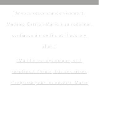
“Je vous recommande vivement.
Madame Carrion Marie a su redonner
confiance à mon fils et il adore y
aller."
“Ma fille est dyslexique, va à
reculons à l’école, fait des crises
d’angoisse pour les devoirs. Marie
nous donne des trucs et astuces pour
rendre les choses douces et
amusantes. Ma fille reprend
doucement confiance en elle et